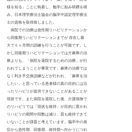
様を知る」ことに執着し、勉学に励み研鑽を積
み、日本理学療法士協会の脳卒中認定理学療法
士の資格を取得致しました。
病院での治療は急性期リハビリテーションか
ら回復期リハビリテーションまでが 存在し最
大で 6 ヶ月間の訓練を行うことが可能です。し
かし回復期リハビリテーションでは片麻痺の治
療よりも、「病院を退院するための治療」が行
われてしまうことが事実です。麻痺の治療では
なく利き手交換訓練などが行われ、「麻痺を治
したい」と思っている患者様の真の目的には沿
ったリハビリが提供できないことがあることが
現状です。また病院を退院した後、介護保険で
のリハビリでは「現状を維持」が目的に置かれ
リハビリの期間や回数は減り、質も維持できて
いないことが課題と考えています。脳卒中の発
症から急性期、回復期、維持期へ向かうにつれ