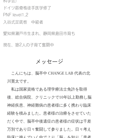
科学会）
ドイツ筋骨格徒手医学修了
PNF level1,2
入谷式足底板 中級者
愛知県瀬戸市生まれ、静岡県島田市育ち
​現在、娘2人の子育て奮闘中
​メッセージ
こんにちは、脳卒中 CHANGE LAB 代表の北
川寛太です。
​ 私は国家資格である理学療法士免許を取得
後、総合病院、クリニックで10年以上勤務し脳
神経疾患、神経難病の患者様に多く携わり臨床
経験を積みました。患者様の治療をさせていた
だく中で、脳卒中後遺症の患者様の症状は千差
万別であり日々奮闘して参りました。日々考え
臨床に挑んでいく中でより「脳」を知り「患者