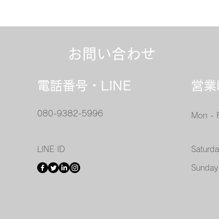
​お問い合わせ
​電話番号・LINE
​営
080-9382-5996
Mon - F
​LINE ID
Saturda
​Sunday