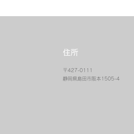
​住所
​〒427-0111
​静岡県島田市阪本1505-4